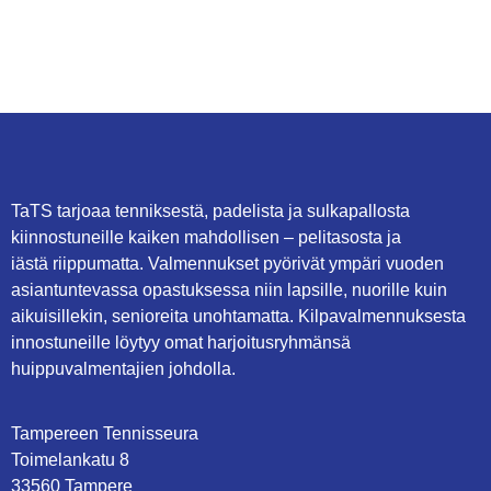
TaTS tarjoaa tenniksestä, padelista ja sulkapallosta
kiinnostuneille kaiken mahdollisen – pelitasosta ja
iästä riippumatta. Valmennukset pyörivät ympäri vuoden
asiantuntevassa opastuksessa niin lapsille, nuorille kuin
aikuisillekin, senioreita unohtamatta. Kilpavalmennuksesta
innostuneille löytyy omat harjoitusryhmänsä
huippuvalmentajien johdolla.
Tampereen Tennisseura
Toimelankatu 8
33560 Tampere