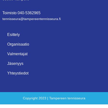
Toimisto
0
40-5362965
tennisseura@tampe­reen­ten­nis­seu­ra.fi
Esittely
Organisaatio
Valmentajat
Jäsenyys
Yhteystiedot
Copyright 2023 | Tampereen tennisseura