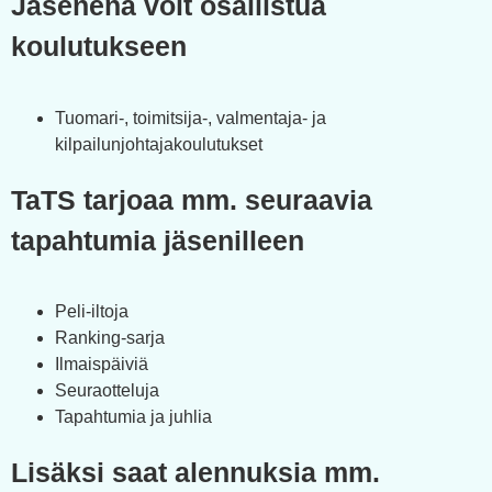
Jäsenenä voit osallistua
koulutukseen​
Tuomari-, toimitsija-, valmentaja- ja
kilpailunjohtajakoulutukset
TaTS tarjoaa mm. seuraavia
tapahtumia jäsenilleen
Peli-iltoja
Ranking-sarja
Ilmaispäiviä
Seuraotteluja
Tapahtumia ja juhlia
Lisäksi saat alennuksia mm.