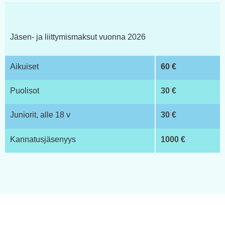
Jäsen- ja liittymismaksut vuonna 2026
Aikuiset
60 €
Puolisot
30 €
Juniorit, alle 18 v
30 €
Kannatusjäsenyys
1000 €