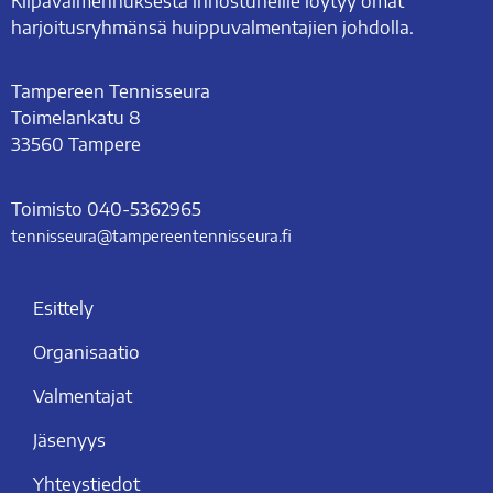
Kilpavalmennuksesta innostuneille löytyy omat
harjoitusryhmänsä huippuvalmentajien johdolla.
Tampereen Tennisseura
Toimelankatu 8
33560 Tampere
Toimisto
0
40-5362965
tennisseura@tampe­reen­ten­nis­seu­ra.fi
Esittely
Organisaatio
Valmentajat
Jäsenyys
Yhteystiedot