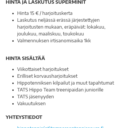
HINTA JA LASKUTUS SUPERMINIT
Hinta 15 € / harjoituskerta
Laskutus neljässä erässä järjestettyjen
harjoitusten mukaan, eräpäivät: lokakuu,
joulukuu, maaliskuu, toukokuu
Valmennuksen irtisanomisaika 1kk
HINTA SISÄLTÄÄ
Viikottaiset harjoitukset
Erilliset korvausharjoitukset
Hippotenniksen kilpailut ja muut tapahtumat
TATS Hippo Team treenipaidan juniorille
TATS jäsenyyden
Vakuutuksen
YHTEYSTIEDOT