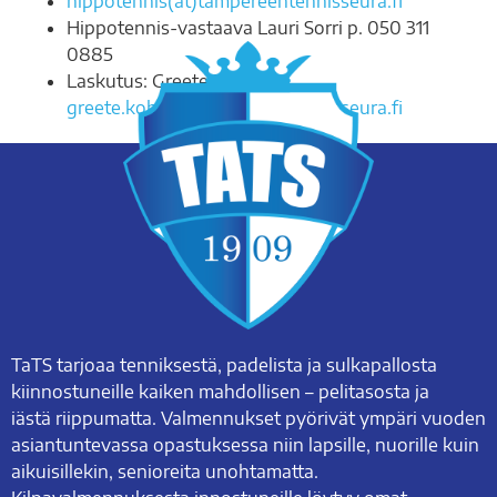
hippotennis(at)tampereentennisseura.fi
Hippotennis-vastaava Lauri Sorri p. 050 311
0885
Laskutus: Greete Kohv,
greete.kohv(at)tampereentennisseura.fi
TaTS tarjoaa tenniksestä, padelista ja sulkapallosta
kiinnostuneille kaiken mahdollisen – pelitasosta ja
iästä riippumatta. Valmennukset pyörivät ympäri vuoden
asiantuntevassa opastuksessa niin lapsille, nuorille kuin
aikuisillekin, senioreita unohtamatta.