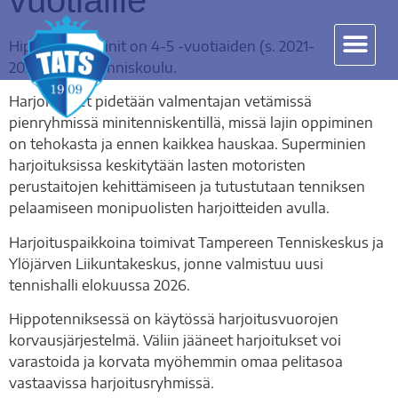
vuotiaille
Hippo Superminit on 4-5 -vuotiaiden
(s. 2021-
2022)
lasten tenniskoulu.
Harjoitukset pidetään valmentajan vetämissä
pienryhmissä minitenniskentillä, missä lajin oppiminen
on tehokasta ja ennen kaikkea hauskaa.
Superminien
harjoituksissa keskitytään lasten motoristen
perustaitojen kehittämiseen ja tutustutaan tenniksen
pelaamiseen monipuolisten harjoitteiden avulla.
Harjoituspaikkoina toimivat Tampereen Tenniskeskus ja
Ylöjärven Liikuntakeskus, jonne valmistuu uusi
tennishalli elokuussa 2026.
Hippotenniksessä on käytössä harjoitusvuorojen
korvausjärjestelmä. Väliin jääneet harjoitukset voi
varastoida ja korvata myöhemmin omaa pelitasoa
vastaavissa harjoitusryhmissä.