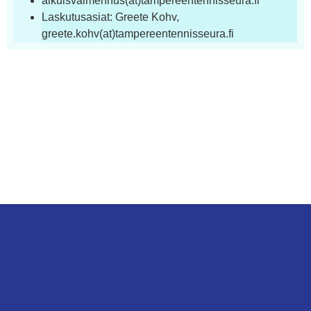
aikuisvalmennus(at)tampereentennisseura.fi
Laskutusasiat: Greete Kohv,
greete.kohv(at)tampereentennisseura.fi