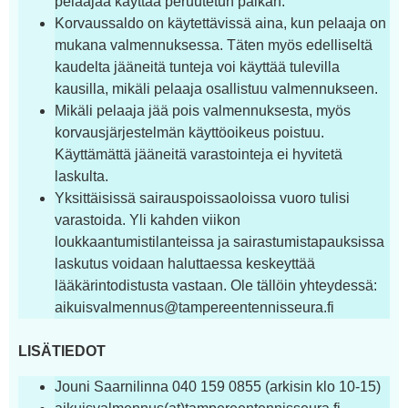
pelaajaa käyttää peruutetun paikan.
Korvaussaldo on käytettävissä aina, kun pelaaja on
mukana valmennuksessa. Täten myös edelliseltä
kaudelta jääneitä tunteja voi käyttää tulevilla
kausilla, mikäli pelaaja osallistuu valmennukseen.
Mikäli pelaaja jää pois valmennuksesta, myös
korvausjärjestelmän käyttöoikeus poistuu.
Käyttämättä jääneitä varastointeja ei hyvitetä
laskulta.
Yksittäisissä sairauspoissaoloissa vuoro tulisi
varastoida. Yli kahden viikon
loukkaantumistilanteissa ja sairastumistapauksissa
laskutus voidaan haluttaessa keskeyttää
lääkärintodistusta vastaan. Ole tällöin yhteydessä:
aikuisvalmennus@tampereentennisseura.fi
LISÄTIEDOT
Jouni Saarnilinna 040 159 0855 (arkisin klo 10-15)