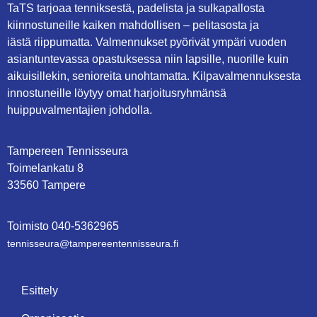
TaTS tarjoaa tenniksestä, padelista ja sulkapallosta
kiinnostuneille kaiken mahdollisen – pelitasosta ja
iästä riippumatta. Valmennukset pyörivät ympäri vuoden
asiantuntevassa opastuksessa niin lapsille, nuorille kuin
aikuisillekin, senioreita unohtamatta. Kilpavalmennuksesta
innostuneille löytyy omat harjoitusryhmänsä
huippuvalmentajien johdolla.
Tampereen Tennisseura
Toimelankatu 8
33560 Tampere
Toimisto
0
40-5362965
tennisseura@tampe­reen­ten­nis­seu­ra.fi
Esittely