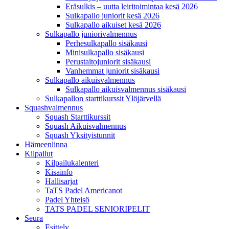
Eräsulkis – uutta leiritoimintaa kesä 2026
Sulkapallo juniorit kesä 2026
Sulkapallo aikuiset kesä 2026
Sulkapallo juniorivalmennus
Perhesulkapallo sisäkausi
Minisulkapallo sisäkausi
Perustaitojuniorit sisäkausi
Vanhemmat juniorit sisäkausi
Sulkapallo aikuisvalmennus
Sulkapallo aikuisvalmennus sisäkausi
Sulkapallon starttikurssit Ylöjärvellä
Squashvalmennus
Squash Starttikurssit
Squash Aikuisvalmennus
Squash Yksityistunnit
Hämeenlinna
Kilpailut
Kilpailukalenteri
Kisainfo
Hallisarjat
TaTS Padel Americanot
Padel Yhteisö
TATS PADEL SENIORIPELIT
Seura
Esittely