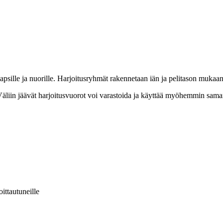
apsille ja nuorille. Harjoitusryhmät rakennetaan iän ja pelitason mukaa
äliin jäävät harjoitusvuorot voi varastoida ja käyttää myöhemmin samant
ittautuneille