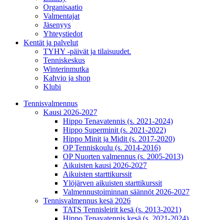
Organisaatio
Valmentajat
Jäsenyys
Yhteystiedot
Kentät ja palvelut
TYHY -päivät ja tilaisuudet.
Tenniskeskus
Winterinmutka
Kahvio ja shop
Klubi
Tennisvalmennus
Kausi 2026-2027
Hippo Tenavatennis (s. 2021-2024)
Hippo Superminit (s. 2021-2022)
Hippo Minit ja Midit (s. 2017-2020)
OP Tenniskoulu (s. 2014-2016)
OP Nuorten valmennus (s. 2005-2013)
Aikuisten kausi 2026-2027
Aikuisten starttikurssit
Ylöjärven aikuisten starttikurssit
Valmennustoiminnan säännöt 2026-2027
Tennisvalmennus kesä 2026
TATS Tennisleirit kesä (s. 2013-2021)
Hippo Tenavatennis kesä (s. 2021-2024)