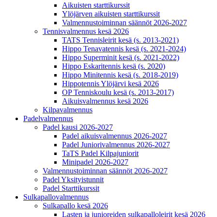
Aikuisten starttikurssit
Ylöjärven aikuisten starttikurssit
Valmennustoiminnan säännöt 2026-2027
Tennisvalmennus kesä 2026
TATS Tennisleirit kesä (s. 2013-2021)
Hippo Tenavatennis kesä (s. 2021-2024)
Hippo Superminit kesä (s. 2021-2022)
Hippo Eskaritennis kesä (s. 2020)
Hippo Minitennis kesä (s. 2018-2019)
Hippotennis Ylöjärvi kesä 2026
OP Tenniskoulu kesä (s. 2013-2017)
Aikuisvalmennus kesä 2026
Kilpavalmennus
Padelvalmennus
Padel kausi 2026-2027
Padel aikuisvalmennus 2026-2027
Padel Juniorivalmennus 2026-2027
TaTS Padel Kilpajuniorit
Minipadel 2026-2027
Valmennustoiminnan säännöt 2026-2027
Padel Yksityistunnit
Padel Starttikurssit
Sulkapallovalmennus
Sulkapallo kesä 2026
Lasten ja junioreiden sulkapalloleirit kesä 2026