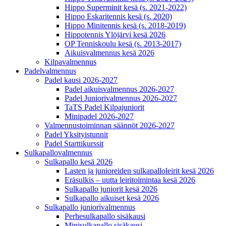
Hippo Superminit kesä (s. 2021-2022)
Hippo Eskaritennis kesä (s. 2020)
Hippo Minitennis kesä (s. 2018-2019)
Hippotennis Ylöjärvi kesä 2026
OP Tenniskoulu kesä (s. 2013-2017)
Aikuisvalmennus kesä 2026
Kilpavalmennus
Padelvalmennus
Padel kausi 2026-2027
Padel aikuisvalmennus 2026-2027
Padel Juniorivalmennus 2026-2027
TaTS Padel Kilpajuniorit
Minipadel 2026-2027
Valmennustoiminnan säännöt 2026-2027
Padel Yksityistunnit
Padel Starttikurssit
Sulkapallovalmennus
Sulkapallo kesä 2026
Lasten ja junioreiden sulkapalloleirit kesä 2026
Eräsulkis – uutta leiritoimintaa kesä 2026
Sulkapallo juniorit kesä 2026
Sulkapallo aikuiset kesä 2026
Sulkapallo juniorivalmennus
Perhesulkapallo sisäkausi
Minisulkapallo sisäkausi