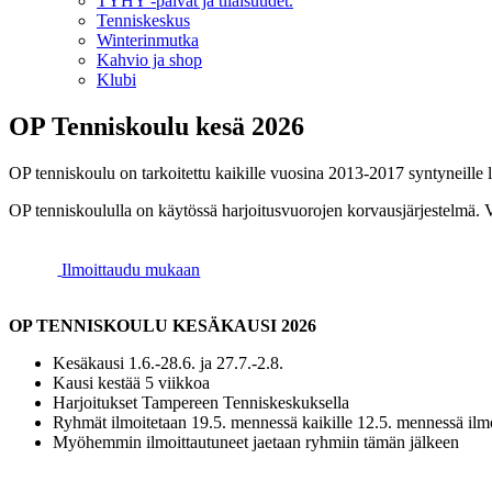
TYHY -päivät ja tilaisuudet.
Tenniskeskus
Winterinmutka
Kahvio ja shop
Klubi
OP Tenniskoulu kesä 2026
OP tenniskoulu on tarkoitettu kaikille vuosina 2013-2017 syntyneille l
OP tenniskoululla on käytössä harjoitusvuorojen korvausjärjestelmä. V
Ilmoittaudu mukaan
OP TENNISKOULU KESÄKAUSI 2026
Kesäkausi 1.6.-28.6. ja 27.7.-2.8.
Kausi kestää 5 viikkoa
Harjoitukset Tampereen Tenniskeskuksella
Ryhmät ilmoitetaan 19.5. mennessä kaikille 12.5. mennessä ilmo
Myöhemmin ilmoittautuneet jaetaan ryhmiin tämän jälkeen