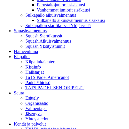
Perustaitojuniorit sisäkausi
Vanhemmat juniorit sisäkausi
Sulkapallo aikuisvalmennus
Sulkapallo aikuisvalmennus sisäkausi
Sulkapallon starttikurssit Ylöjärvellä
Squashvalmennus
Squash Starttikurssit
Squash Aikuisvalmennus
Squash Yksityistunnit
Hämeenlinna
Kilpailut
Kilpailukalenteri
Kisainfo
Hallisarjat
TaTS Padel Americanot
Padel Yhteisö
TATS PADEL SENIORIPELIT
Seura
Esittely
Organisaatio
Valmentajat
Jäsenyys
Yhteystiedot
Kentät ja palvelut