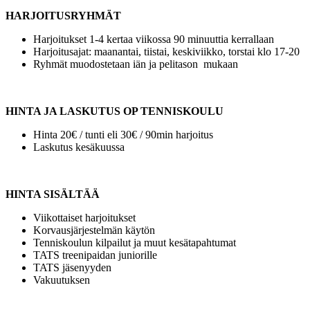
HARJOITUSRYHMÄT
Harjoitukset 1-4 kertaa viikossa 90 minuuttia kerrallaan
Harjoitusajat: maanantai, tiistai, keskiviikko, torstai klo 17-20
Ryhmät muodostetaan iän ja pelitason mukaan
HINTA JA LASKUTUS OP TENNISKOULU
Hinta 20€ / tunti eli 30€ / 90min harjoitus
Laskutus kesäkuussa
HINTA SISÄLTÄÄ
Viikottaiset harjoitukset
Korvausjärjestelmän käytön
Tenniskoulun kilpailut ja muut kesätapahtumat
TATS treenipaidan juniorille
TATS jäsenyyden
Vakuutuksen