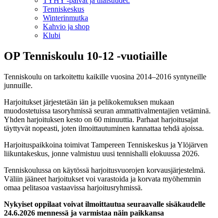
TYHY -päivät ja tilaisuudet.
Tenniskeskus
Winterinmutka
Kahvio ja shop
Klubi
OP Tenniskoulu 10-12 -vuotiaille
Tenniskoulu on tarkoitettu kaikille vuosina 2014–2016 syntyneille
junnuille.
Harjoitukset järjestetään iän ja pelikokemuksen mukaan
muodostetuissa tasoryhmissä seuran ammattivalmentajien vetäminä.
Yhden harjoituksen kesto on 60 minuuttia. Parhaat harjoitusajat
täyttyvät nopeasti, joten ilmoittautuminen kannattaa tehdä ajoissa.
Harjoituspaikkoina toimivat Tampereen Tenniskeskus ja Ylöjärven
liikuntakeskus, jonne valmistuu uusi tennishalli elokuussa 2026.
Tenniskoulussa on käytössä harjoitusvuorojen korvausjärjestelmä.
Väliin jääneet harjoitukset voi varastoida ja korvata myöhemmin
omaa pelitasoa vastaavissa harjoitusryhmissä.
Nykyiset oppilaat voivat ilmoittautua seuraavalle sisäkaudelle
24.6.2026 mennessä ja varmistaa näin paikkansa