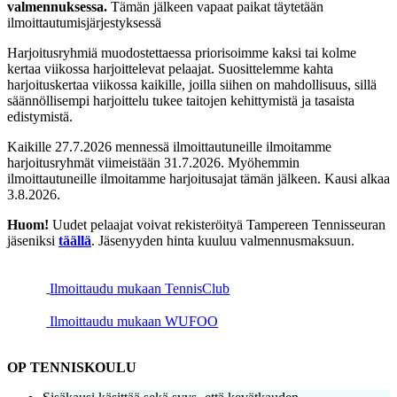
valmennuksessa.
Tämän jälkeen vapaat paikat täytetään
ilmoittautumisjärjestyksessä
Harjoitusryhmiä muodostettaessa priorisoimme kaksi tai kolme
kertaa viikossa harjoittelevat pelaajat. Suosittelemme kahta
harjoituskertaa viikossa kaikille, joilla siihen on mahdollisuus, sillä
säännöllisempi harjoittelu tukee taitojen kehittymistä ja tasaista
edistymistä.
Kaikille 27.7.2026 mennessä ilmoittautuneille ilmoitamme
harjoitusryhmät viimeistään 31.7.2026. Myöhemmin
ilmoittautuneille ilmoitamme harjoitusajat tämän jälkeen. Kausi alkaa
3.8.2026.
Huom!
Uudet pelaajat voivat rekisteröityä Tampereen Tennisseuran
jäseniksi
täällä
. Jäsenyyden hinta kuuluu valmennusmaksuun.
Ilmoittaudu mukaan TennisClub
Ilmoittaudu mukaan WUFOO
OP TENNISKOULU