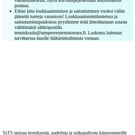
valmennuksesta, myös korvausjärjestelmän käyttöoikeus
poistuu.
Ethän laita loukkaantumisen ja sairastumisen vuoksi väliin
jääneitä tunteja varastoon! Loukkaantumistilanteissa ja
sairastumistapauksissa pyydämme teitä ilmoittamaan asiasta
välittömästi sähköpostilla
tenniskoulu@tampereentennisseura.fi. Laskutus laitetaan
tarvittaessa tauolle lääkärintodistusta vastaan.
TaTS tarjoaa tenniksestä, padelista ja sulkapallosta kiinnostuneille