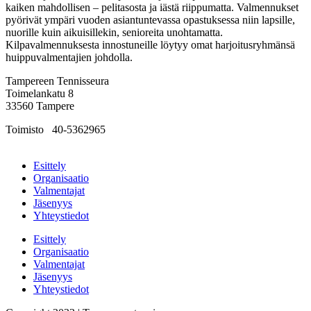
kaiken mahdollisen – pelitasosta ja iästä riippumatta. Valmennukset
pyörivät ympäri vuoden asiantuntevassa opastuksessa niin lapsille,
nuorille kuin aikuisillekin, senioreita unohtamatta.
Kilpavalmennuksesta innostuneille löytyy omat harjoitusryhmänsä
huippuvalmentajien johdolla.
Tampereen Tennisseura
Toimelankatu 8
33560 Tampere
Toimisto
0
40-5362965
tennisseura@tampe­reen­ten­nis­seu­ra.fi
Esittely
Organisaatio
Valmentajat
Jäsenyys
Yhteystiedot
Esittely
Organisaatio
Valmentajat
Jäsenyys
Yhteystiedot