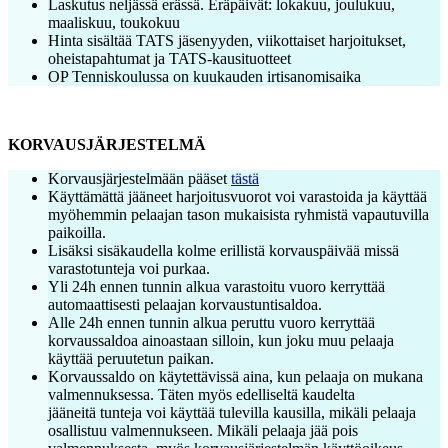
Laskutus neljässä erässä. Eräpäivät: lokakuu, joulukuu,
maaliskuu, toukokuu
Hinta sisältää TATS jäsenyyden, viikottaiset harjoitukset,
oheistapahtumat ja TATS-kausituotteet
OP Tenniskoulussa on kuukauden irtisanomisaika
KORVAUSJÄRJESTELMÄ
Korvausjärjestelmään pääset
tästä
Käyttämättä jääneet harjoitusvuorot voi varastoida ja käyttää
myöhemmin pelaajan tason mukaisista ryhmistä vapautuvilla
paikoilla.
Lisäksi sisäkaudella kolme erillistä korvauspäivää missä
varastotunteja voi purkaa.
Yli 24h ennen tunnin alkua varastoitu vuoro kerryttää
automaattisesti pelaajan korvaustuntisaldoa.
Alle 24h ennen tunnin alkua peruttu vuoro kerryttää
korvaussaldoa ainoastaan silloin, kun joku muu pelaaja
käyttää peruutetun paikan.
Korvaussaldo on käytettävissä aina, kun pelaaja on mukana
valmennuksessa. Täten myös edelliseltä kaudelta
jääneitä tunteja voi käyttää tulevilla kausilla, mikäli pelaaja
osallistuu valmennukseen. Mikäli pelaaja jää pois