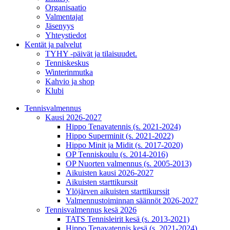
Organisaatio
Valmentajat
Jäsenyys
Yhteystiedot
Kentät ja palvelut
TYHY -päivät ja tilaisuudet.
Tenniskeskus
Winterinmutka
Kahvio ja shop
Klubi
Tennisvalmennus
Kausi 2026-2027
Hippo Tenavatennis (s. 2021-2024)
Hippo Superminit (s. 2021-2022)
Hippo Minit ja Midit (s. 2017-2020)
OP Tenniskoulu (s. 2014-2016)
OP Nuorten valmennus (s. 2005-2013)
Aikuisten kausi 2026-2027
Aikuisten starttikurssit
Ylöjärven aikuisten starttikurssit
Valmennustoiminnan säännöt 2026-2027
Tennisvalmennus kesä 2026
TATS Tennisleirit kesä (s. 2013-2021)
Hippo Tenavatennis kesä (s. 2021-2024)