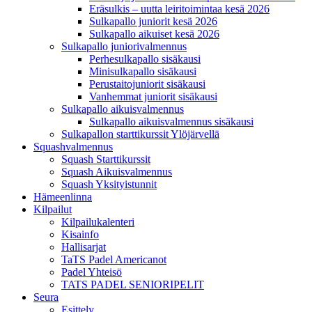
Eräsulkis – uutta leiritoimintaa kesä 2026
Sulkapallo juniorit kesä 2026
Sulkapallo aikuiset kesä 2026
Sulkapallo juniorivalmennus
Perhesulkapallo sisäkausi
Minisulkapallo sisäkausi
Perustaitojuniorit sisäkausi
Vanhemmat juniorit sisäkausi
Sulkapallo aikuisvalmennus
Sulkapallo aikuisvalmennus sisäkausi
Sulkapallon starttikurssit Ylöjärvellä
Squashvalmennus
Squash Starttikurssit
Squash Aikuisvalmennus
Squash Yksityistunnit
Hämeenlinna
Kilpailut
Kilpailukalenteri
Kisainfo
Hallisarjat
TaTS Padel Americanot
Padel Yhteisö
TATS PADEL SENIORIPELIT
Seura
Esittely