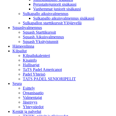
Perustaitojuniorit sisäkausi
Vanhemmat juniorit sisäkausi
Sulkapallo aikuisvalmennus
Sulkapallo aikuisvalmennus sisäkausi
Sulkapallon starttikurssit Ylöjärvellä
Squashvalmennus
Squash Starttikurssit
Squash Aikuisvalmennus
Squash Yksityistunnit
Hämeenlinna
Kilpailut
Kilpailukalenteri
Kisainfo
Hallisarjat
TaTS Padel Americanot
Padel Yhteisö
TATS PADEL SENIORIPELIT
Seura
Esittely
Organisaatio
Valmentajat
Jäsenyys
Yhteystiedot
Kentät ja palvelut