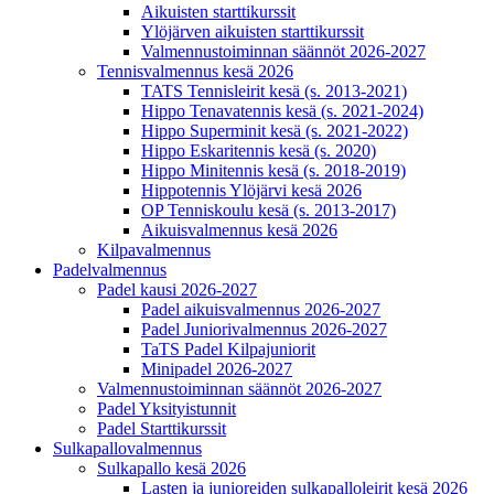
Aikuisten starttikurssit
Ylöjärven aikuisten starttikurssit
Valmennustoiminnan säännöt 2026-2027
Tennisvalmennus kesä 2026
TATS Tennisleirit kesä (s. 2013-2021)
Hippo Tenavatennis kesä (s. 2021-2024)
Hippo Superminit kesä (s. 2021-2022)
Hippo Eskaritennis kesä (s. 2020)
Hippo Minitennis kesä (s. 2018-2019)
Hippotennis Ylöjärvi kesä 2026
OP Tenniskoulu kesä (s. 2013-2017)
Aikuisvalmennus kesä 2026
Kilpavalmennus
Padelvalmennus
Padel kausi 2026-2027
Padel aikuisvalmennus 2026-2027
Padel Juniorivalmennus 2026-2027
TaTS Padel Kilpajuniorit
Minipadel 2026-2027
Valmennustoiminnan säännöt 2026-2027
Padel Yksityistunnit
Padel Starttikurssit
Sulkapallovalmennus
Sulkapallo kesä 2026
Lasten ja junioreiden sulkapalloleirit kesä 2026