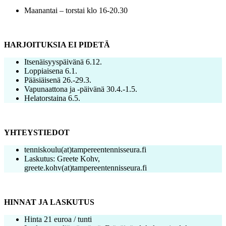
Maanantai – torstai klo 16-20.30
HARJOITUKSIA EI PIDETÄ
Itsenäisyyspäivänä 6.12.
Loppiaisena 6.1.
Pääsiäisenä 26.-29.3.
Vapunaattona ja -päivänä 30.4.-1.5.
Helatorstaina 6.5.
YHTEYSTIEDOT
tenniskoulu(at)tampereentennisseura.fi
Laskutus: Greete Kohv,
greete.kohv(at)tampereentennisseura.fi
HINNAT JA LASKUTUS
Hinta 21 euroa / tunti