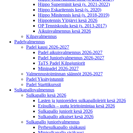
Hippo Superminit kesä (s. 2021-2022)
Hippo Eskaritennis kesä (s. 2020)
Hippo Minitennis kesä (s. 2018-2019)
Hippotennis Ylöjärvi kesä 2026
OP Tenniskoulu kesä (s. 2013-2017)
Aikuisvalmennus kesä 2026
Kilpavalmennus
Padelvalmennus
Padel kausi 2026-2027
Padel aikuisvalmennus 2026-2027
Padel Juniorivalmennus 2026-2027
TaTS Padel Kilpajuniorit
Minipadel 2026-2027
Valmennustoiminnan säännöt 2026-2027
Padel Yksityistunnit
Padel Starttikurssit
Sulkapallovalmennus
Sulkapallo kesä 2026
Lasten ja junioreiden sulkapalloleirit kesä 2026
Eräsulkis – uutta leiritoimintaa kesä 2026
Sulkapallo juniorit kesä 2026
Sulkapallo aikuiset kesä 2026
Sulkapallo juniorivalmennus
Perhesulkapallo sisäkausi
Minisulkapallo sisäkausi