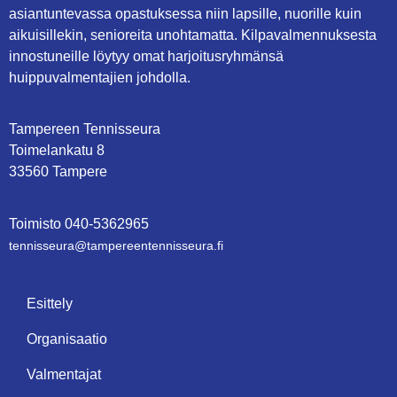
asiantuntevassa opastuksessa niin lapsille, nuorille kuin
aikuisillekin, senioreita unohtamatta. Kilpavalmennuksesta
innostuneille löytyy omat harjoitusryhmänsä
huippuvalmentajien johdolla.
Tampereen Tennisseura
Toimelankatu 8
33560 Tampere
Toimisto
0
40-5362965
tennisseura@tampe­reen­ten­nis­seu­ra.fi
Esittely
Organisaatio
Valmentajat