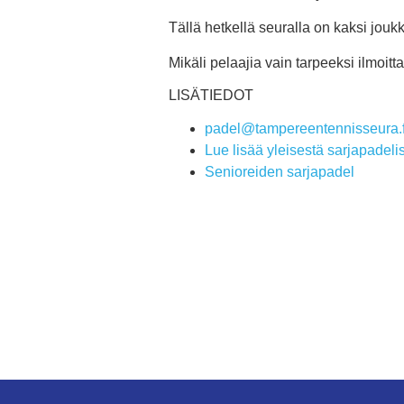
Tällä hetkellä seuralla on kaksi jouk
Mikäli pelaajia vain tarpeeksi ilmoi
LISÄTIEDOT
padel@tampereentennisseura.f
Lue lisää yleisestä sarjapadeli
Senioreiden sarjapadel