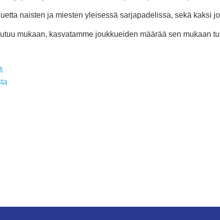
kuetta naisten ja miesten yleisessä sarjapadelissa, sekä kaksi jo
ttautuu mukaan, kasvatamme joukkueiden määrää sen mukaan tule
i
sta