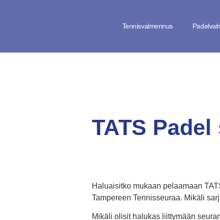
Tennisvalmennus
Padelva
TATS Padel 
Haluaisitko mukaan pelaamaan TATS P
Tampereen Tennisseuraa.
Mikäli sarj
Mikäli olisit halukas liittymään seu