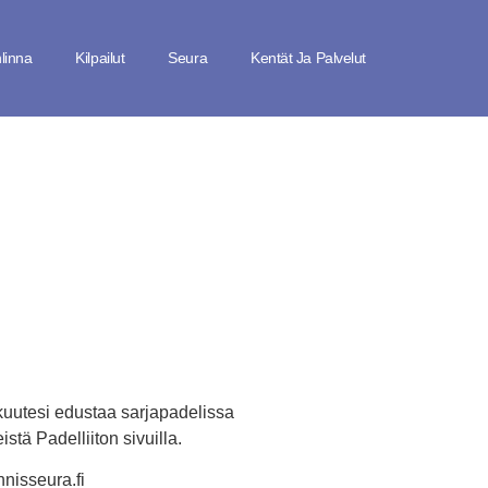
linna
Kilpailut
Seura
Kentät Ja Palvelut
kuutesi edustaa sarjapadelissa
istä Padelliiton sivuilla.
nisseura.fi