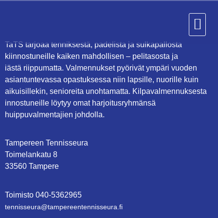
TaTS tarjoaa tenniksestä, padelista ja sulkapallosta
kiinnostuneille kaiken mahdollisen – pelitasosta ja
iästä riippumatta. Valmennukset pyörivät ympäri vuoden
asiantuntevassa opastuksessa niin lapsille, nuorille kuin
aikuisillekin, senioreita unohtamatta. Kilpavalmennuksesta
innostuneille löytyy omat harjoitusryhmänsä
huippuvalmentajien johdolla.
Tampereen Tennisseura
Toimelankatu 8
33560 Tampere
Toimisto
0
40-5362965
tennisseura@tampe­reen­ten­nis­seu­ra.fi