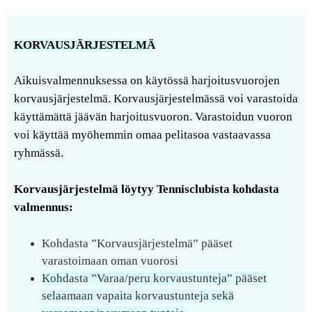
KORVAUSJÄRJESTELMÄ
Aikuisvalmennuksessa on käytössä harjoitusvuorojen
korvausjärjestelmä. Korvausjärjestelmässä voi varastoida
käyttämättä jäävän harjoitusvuoron. Varastoidun vuoron
voi käyttää myöhemmin omaa pelitasoa vastaavassa
ryhmässä.
Korvausjärjestelmä löytyy Tennisclubista kohdasta
v
almennus:
Kohdasta ”Korvausjärjestelmä” pääset
varastoimaan oman vuorosi
Kohdasta ”Varaa/peru korvaustunteja” pääset
selaamaan vapaita korvaustunteja sekä