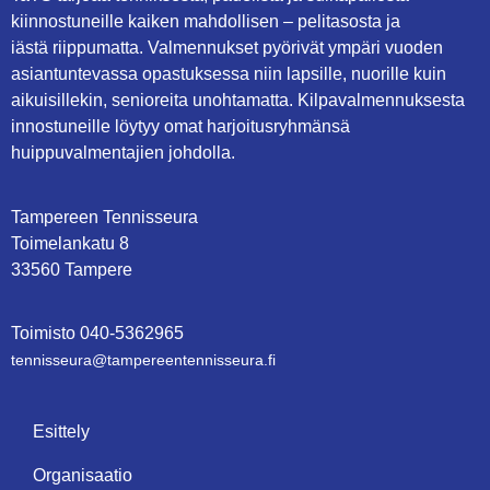
kiinnostuneille kaiken mahdollisen – pelitasosta ja
iästä riippumatta. Valmennukset pyörivät ympäri vuoden
asiantuntevassa opastuksessa niin lapsille, nuorille kuin
aikuisillekin, senioreita unohtamatta. Kilpavalmennuksesta
innostuneille löytyy omat harjoitusryhmänsä
huippuvalmentajien johdolla.
Tampereen Tennisseura
Toimelankatu 8
33560 Tampere
Toimisto
0
40-5362965
tennisseura@tampe­reen­ten­nis­seu­ra.fi
Esittely
Organisaatio