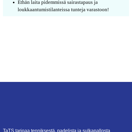
Ethän laita pidemmissä sairastapaus ja
loukkaantumistilanteissa tunteja varastoon!
TaTS tarjoaa tenniksestä, padelista ja sulkapallosta