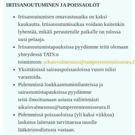
IRTISANOUTUMINEN JA POISSAOLOT
Irtisanoutumisen omavastuuaika on kaksi
kuukautta. Irtisanoutumisaikaa voidaan kuitenkin
lyhentää, mikäli peruutetulle paikalle on tulossa
uusi pelaaja.
Irtisanoutumistapauksissa pyydämme teitä olemaan
yhteydessä TATS:n
toimistoon:
aikuisvalmennus@tampereentennisseura.f
Yksittäisissä sairauspoissaoloissa vuoro tulisi
varastoida.
Pidemmissä loukkaantumistilanteissa ja
sairastumistapauksissa pyydämme
teitä ilmoittamaan asiasta välittömästi
aikuisvalmennus@tampereentennisseura.fi
Pidemmissä poissaoloissa (yli kaksi viikkoa)
laskutus laitetaan tarvittaessa tauolle
lääkärintodistusta vastaan.