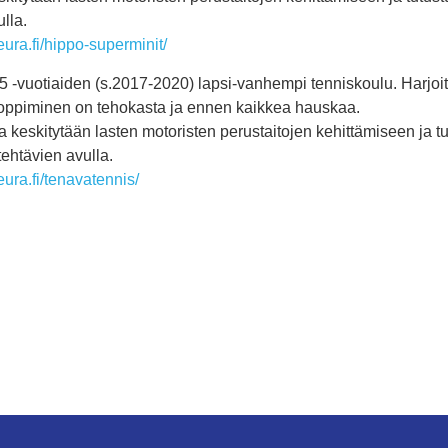
lla.
ura.fi/hippo-superminit/
5 -vuotiaiden (s.2017-2020) lapsi-vanhempi tenniskoulu. Harjoi
n oppiminen on tehokasta ja ennen kaikkea hauskaa.
 keskitytään lasten motoristen perustaitojen kehittämiseen ja t
tehtävien avulla.
ura.fi/tenavatennis/