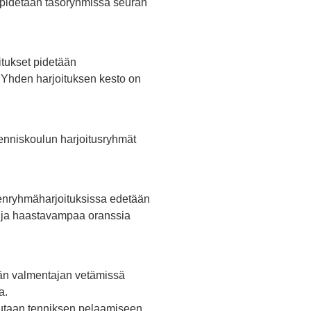
set pidetään tasoryhmissä seuran
oitukset pidetään
Yhden harjoituksen kesto on
 Tenniskoulun harjoitusryhmät
 pienryhmäharjoituksissa edetään
ä ja haastavampaa oranssia
ään valmentajan vetämissä
a.
stutaan tenniksen pelaamiseen