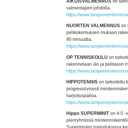
AIKUISVALMENNUS
on tark
valmentajien johdolla.
https://www.tampereentennisse
NUORTEN VALMENNUS
on 
pelikokemuksen mukaan rakenn
90 minuuttia.
https://www.tampereentennisse
OP TENNISKOULU
on tarkoit
rakennetaan iän ja pelitason 
https://www.tampereentennisse
HIPPOTENNIS
on tarkoitettu 
progressiivisesti minitennisk
harjoituspalloa.
https://www.tampereentennisse
Hippo SUPERMINIT
on 4-5 -v
pienryhmissä minitenniskentil
Superminien harjoituksissa kes