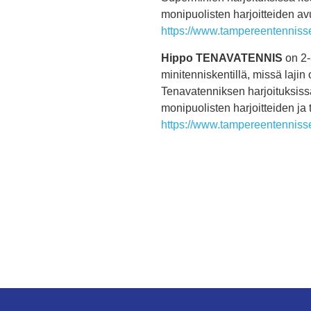
monipuolisten harjoitteiden avu
https://www.tampereentennisse
Hippo TENAVATENNIS
on 2-
minitenniskentillä, missä laji
Tenavatenniksen harjoituksissa
monipuolisten harjoitteiden ja 
https://www.tampereentennisse