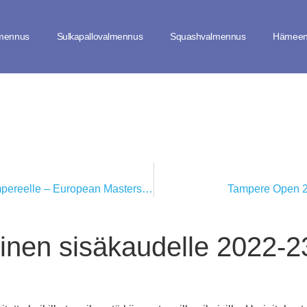
lmennus
Sulkapallovalmennus
Squashvalmennus
Hämeen
Suuri urheilutapahtuma Tampereelle – European Masters Games 2023
Tampere Open 20
minen sisäkaudelle 2022-2