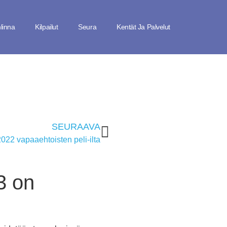
linna
Kilpailut
Seura
Kentät Ja Palvelut
SEURAAVA
22 vapaaehtoisten peli-ilta
3 on