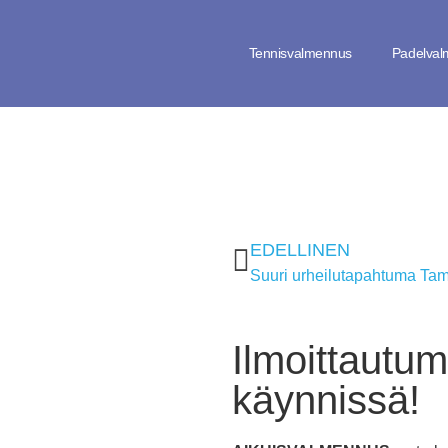
Tennisvalmennus
Padelva
EDELLINEN
Ilmoittautu
käynnissä!