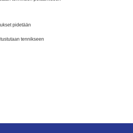
tukset pidetään
utustutaan tennikseen