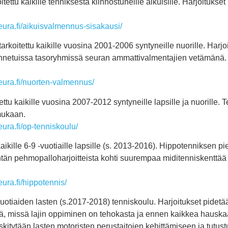
oitettu kaikille tenniksestä kiinnostuneille aikuisille. Harjoituk
ura.fi/aikuisvalmennus-sisakausi/
tarkoitettu kaikille vuosina 2001-2006 syntyneille nuorille. Harj
etuissa tasoryhmissä seuran ammattivalmentajien vetämänä. 
ura.fi/nuorten-valmennus/
ettu kaikille vuosina 2007-2012 syntyneille lapsille ja nuorille.
mukaan.
ura.fi/op-tenniskoulu/
kaikille 6-9 -vuotiaille lapsille (s. 2013-2016). Hippotenniksen
entän pehmopalloharjoitteista kohti suurempaa miditenniskenttä
ura.fi/hippotennis/
uotiaiden lasten (s.2017-2018) tenniskoulu. Harjoitukset pidet
lä, missä lajin oppiminen on tehokasta ja ennen kaikkea hauska
kitytään lasten motoristen perustaitojen kehittämiseen ja tutu