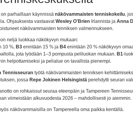
on parhaillaan käynnissä
näkövammaisten tenniskokeilu
, jo
lla. Ohjauksesta vastaavat
Wesley O’Brien
Irlannista ja
Anna 
rikoistuneet näkövammaisten tenniksen valmennukseen.
on neljä luokkaa näkökyvyn mukaan:
n 10 %,
B3
enintään 15 % ja
B4
enintään 20 % näkökyvyn omaavil
pallolla, jota lyödään 1–3 pompusta peliluokan mukaan.
B1
-luo
in helpottamiseksi ja pelialue on tavallista pienempi.
 Tennisseuran
työtä näkövammaisten tenniksen kehittämiseks
lutuksen, jossa
Repe Jokinen Helsingistä
perehdytti seuran val
notto on rohkaissut seuraa eteenpäin ja Tampereen Tennisseu
an viimeistään alkuvuodesta 2026 – mahdollisesti jo aiemmin.
yt myös näkövammaisilla on Tampereella oma paikka kentällä.