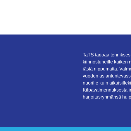
TaTS tarjoaa tenniksest
kiinnostuneille kaiken 
iästä riippumatta. Val
vuoden asiantuntevassa
nuorille kuin aikuisille
Kilpavalmennuksesta in
harjoitusryhmänsä huip