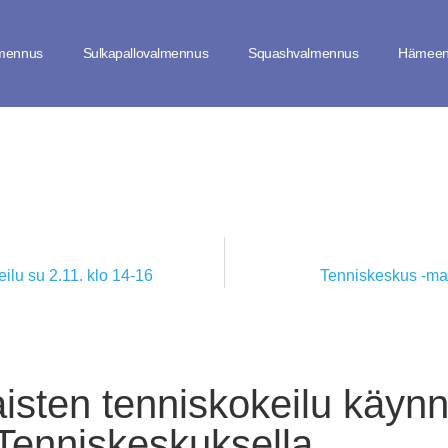
lmennus
Sulkapallovalmennus
Squashvalmennus
Hämeen
lu su 2.11. klo 14-16
Tenniskeskus -mat
ten tenniskokeilu käynn
enniskeskuksella