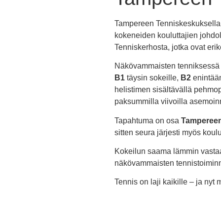
Tampereen Tenniskeskuksella 
kokeneiden kouluttajien johdo
Tenniskerhosta, jotka ovat e
Näkövammaisten tenniksessä 
B1
täysin sokeille,
B2
enintää
helistimen sisältävällä pehmo
paksummilla viivoilla asemoinn
Tapahtuma on osa
Tampereen
sitten seura järjesti myös kou
Kokeilun saama lämmin vastaa
näkövammaisten tennistoiminn
Tennis on laji kaikille – ja n