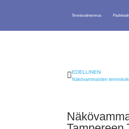
Tennisvalmennus
Padelva
EDELLINEN
Näkövammaisten tenniskokei
Näkövammais
Tampereen T