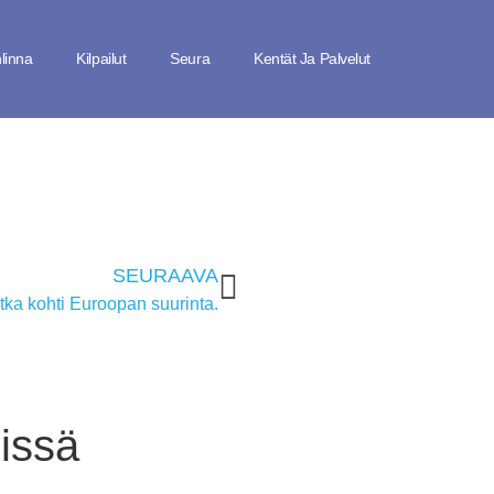
linna
Kilpailut
Seura
Kentät Ja Palvelut
SEURAAVA
ka kohti Euroopan suurinta.
issä