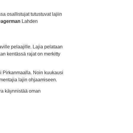
ssa osallistujat tutustuvat lajiin
Dagerman
Lahden
le pelaajille. Lajia pelataan
kan kentässä rajat on merkitty
i Pirkanmaalla. Noin kuukausi
mentajia lajin ohjaamiseen.
ra käynnistää oman