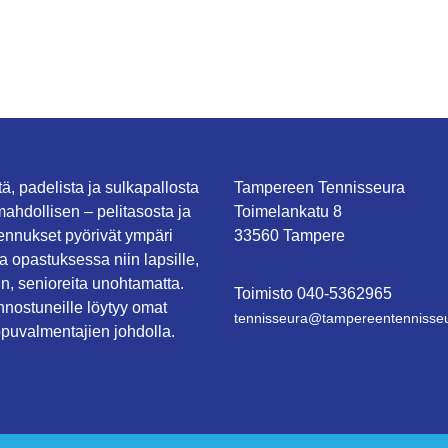
ä, padelista ja sulkapallosta
Tampereen Tennisseura
mahdollisen – pelitasosta ja
Toimelankatu 8
mennukset pyörivät ympäri
33560 Tampere
 opastuksessa niin lapsille,
kin, senioreita unohtamatta.
Toimisto
0
40-5362965
nostuneille löytyy omat
tennisseura@tampe­reen­ten­nis­seu­
puvalmentajien johdolla.