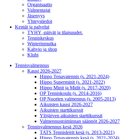
Organisaatio
Valmentajat
Jäsenyys
Yhteystiedot
Kentät ja palvelut
TYHY -päivät ja tilaisuudet.
Tenniskeskus
Winterinmutka
Kahvio ja shop
Klubi
Tennisvalmennus
Kausi 2026-2027
Hippo Tenavatennis (s. 2021-2024)
Hippo Superminit (s. 2021-2022)
Hippo Minit ja Midit (s. 2017-2020)
OP Tenniskoulu (s. 2014-2016)
OP Nuorten valmennus (s. 2005-2013)
Aikuisten kausi 2026-2027
Aikuisten starttikurssit
Ylöjärven aikuisten starttikurssit
Valmennustoiminnan säännöt 2026-2027
Tennisvalmennus kesä 2026
TATS Tennisleirit kesä (s. 2013-2021)
Hippo Tenavatennis kesä (s. 2021-2024)