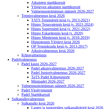
Aikuisten starttikurssit
Ylöjärven aikuisten starttikurssit
Valmennustoiminnan säännöt 2026-2027
Tennisvalmennus kesä 2026
TATS Tennisleirit kesä (s. 2013-2021)
Hippo Tenavatennis kesä (s. 2021-2024)
Hippo Superminit kesä (s. 2021-2022)
Hippo Eskaritennis kesä (s. 2020)
Hippo Minitennis kesä (s. 2018-2019)
Hippotennis Ylöjärvi kesä 2026
OP Tenniskoulu kesä (s. 2013-2017)
Aikuisvalmennus kesä 2026
Kilpavalmennus
Padelvalmennus
Padel kausi 2026-2027
Padel aikuisvalmennus 2026-2027
Padel Juniorivalmennus 2026-2027
TaTS Padel Kilpajuniorit
Minipadel 2026-2027
Valmennustoiminnan säännöt 2026-2027
Padel Yksityistunnit
Padel Starttikurssit
Sulkapallovalmennus
Sulkapallo kesä 2026
Lasten ja junioreiden sulkapalloleirit kesä 2026