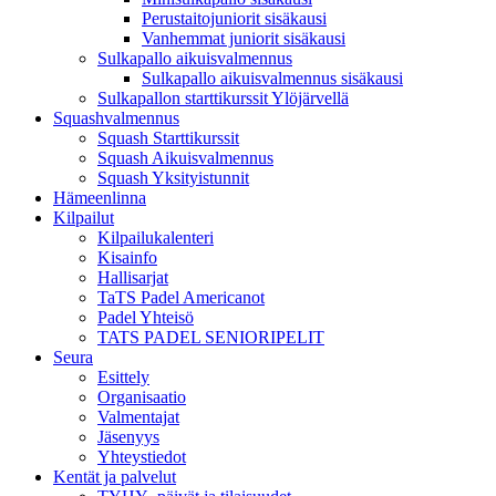
Perustaitojuniorit sisäkausi
Vanhemmat juniorit sisäkausi
Sulkapallo aikuisvalmennus
Sulkapallo aikuisvalmennus sisäkausi
Sulkapallon starttikurssit Ylöjärvellä
Squashvalmennus
Squash Starttikurssit
Squash Aikuisvalmennus
Squash Yksityistunnit
Hämeenlinna
Kilpailut
Kilpailukalenteri
Kisainfo
Hallisarjat
TaTS Padel Americanot
Padel Yhteisö
TATS PADEL SENIORIPELIT
Seura
Esittely
Organisaatio
Valmentajat
Jäsenyys
Yhteystiedot
Kentät ja palvelut