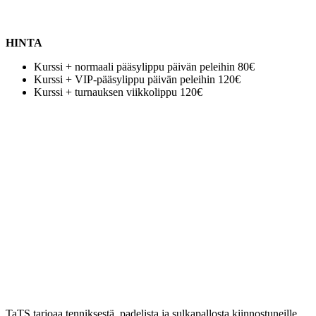
HINTA
Kurssi + normaali pääsylippu päivän peleihin 80€
Kurssi + VIP-pääsylippu päivän peleihin 120€
Kurssi + turnauksen viikkolippu 120€
TaTS tarjoaa tenniksestä, padelista ja sulkapallosta kiinnostuneille