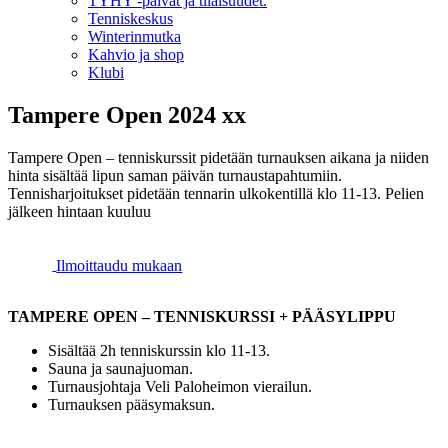
TYHY -päivät ja tilaisuudet.
Tenniskeskus
Winterinmutka
Kahvio ja shop
Klubi
Tampere Open 2024 xx
Tampere Open – tenniskurssit pidetään turnauksen aikana ja niiden
hinta sisältää lipun saman päivän turnaustapahtumiin.
Tennisharjoitukset pidetään tennarin ulkokentillä klo 11-13. Pelien
jälkeen hintaan kuuluu
Ilmoittaudu mukaan
TAMPERE OPEN – TENNISKURSSI + PÄÄSYLIPPU
Sisältää 2h tenniskurssin klo 11-13.
Sauna ja saunajuoman.
Turnausjohtaja Veli Paloheimon vierailun.
Turnauksen pääsymaksun.