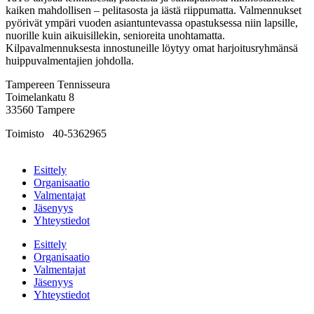
kaiken mahdollisen – pelitasosta ja iästä riippumatta. Valmennukset
pyörivät ympäri vuoden asiantuntevassa opastuksessa niin lapsille,
nuorille kuin aikuisillekin, senioreita unohtamatta.
Kilpavalmennuksesta innostuneille löytyy omat harjoitusryhmänsä
huippuvalmentajien johdolla.
Tampereen Tennisseura
Toimelankatu 8
33560 Tampere
Toimisto
0
40-5362965
tennisseura@tampe­reen­ten­nis­seu­ra.fi
Esittely
Organisaatio
Valmentajat
Jäsenyys
Yhteystiedot
Esittely
Organisaatio
Valmentajat
Jäsenyys
Yhteystiedot