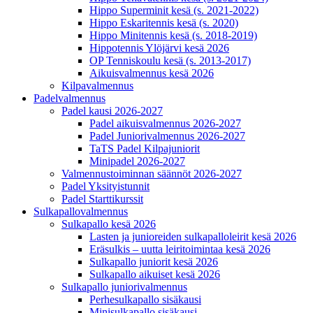
Hippo Superminit kesä (s. 2021-2022)
Hippo Eskaritennis kesä (s. 2020)
Hippo Minitennis kesä (s. 2018-2019)
Hippotennis Ylöjärvi kesä 2026
OP Tenniskoulu kesä (s. 2013-2017)
Aikuisvalmennus kesä 2026
Kilpavalmennus
Padelvalmennus
Padel kausi 2026-2027
Padel aikuisvalmennus 2026-2027
Padel Juniorivalmennus 2026-2027
TaTS Padel Kilpajuniorit
Minipadel 2026-2027
Valmennustoiminnan säännöt 2026-2027
Padel Yksityistunnit
Padel Starttikurssit
Sulkapallovalmennus
Sulkapallo kesä 2026
Lasten ja junioreiden sulkapalloleirit kesä 2026
Eräsulkis – uutta leiritoimintaa kesä 2026
Sulkapallo juniorit kesä 2026
Sulkapallo aikuiset kesä 2026
Sulkapallo juniorivalmennus
Perhesulkapallo sisäkausi
Minisulkapallo sisäkausi