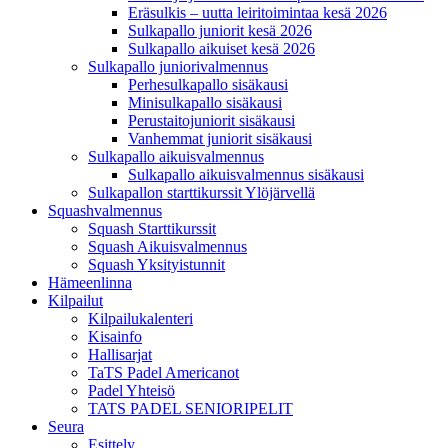
Eräsulkis – uutta leiritoimintaa kesä 2026
Sulkapallo juniorit kesä 2026
Sulkapallo aikuiset kesä 2026
Sulkapallo juniorivalmennus
Perhesulkapallo sisäkausi
Minisulkapallo sisäkausi
Perustaitojuniorit sisäkausi
Vanhemmat juniorit sisäkausi
Sulkapallo aikuisvalmennus
Sulkapallo aikuisvalmennus sisäkausi
Sulkapallon starttikurssit Ylöjärvellä
Squashvalmennus
Squash Starttikurssit
Squash Aikuisvalmennus
Squash Yksityistunnit
Hämeenlinna
Kilpailut
Kilpailukalenteri
Kisainfo
Hallisarjat
TaTS Padel Americanot
Padel Yhteisö
TATS PADEL SENIORIPELIT
Seura
Esittely