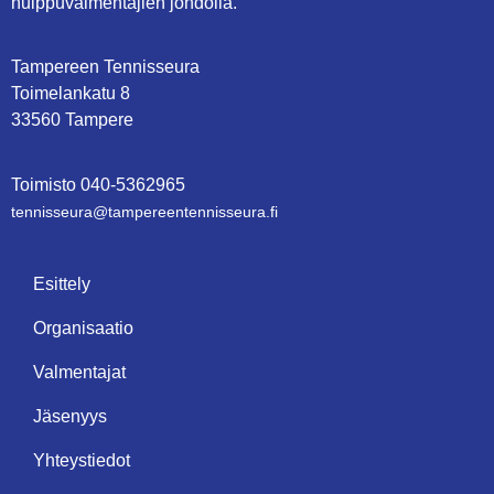
huippuvalmentajien johdolla.
Tampereen Tennisseura
Toimelankatu 8
33560 Tampere
Toimisto
0
40-5362965
tennisseura@tampe­reen­ten­nis­seu­ra.fi
Esittely
Organisaatio
Valmentajat
Jäsenyys
Yhteystiedot