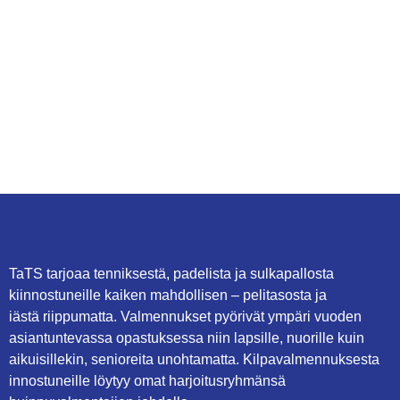
TaTS tarjoaa tenniksestä, padelista ja sulkapallosta
kiinnostuneille kaiken mahdollisen – pelitasosta ja
iästä riippumatta. Valmennukset pyörivät ympäri vuoden
asiantuntevassa opastuksessa niin lapsille, nuorille kuin
aikuisillekin, senioreita unohtamatta. Kilpavalmennuksesta
innostuneille löytyy omat harjoitusryhmänsä