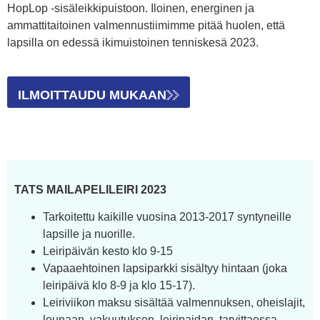
HopLop -sisäleikkipuistoon. Iloinen, energinen ja
ammattitaitoinen valmennustiimimme pitää huolen, että
lapsilla on edessä ikimuistoinen tenniskesä 2023.
ILMOITTAUDU MUKAAN
TATS MAILAPELILEIRI 2023
Tarkoitettu kaikille vuosina 2013-2017 syntyneille
lapsille ja nuorille.
Leiripäivän kesto klo 9-15
Vapaaehtoinen lapsiparkki sisältyy hintaan (joka
leiripäivä klo 8-9 ja klo 15-17).
Leiriviikon maksu sisältää valmennuksen, oheislajit,
lounaan, vakuutuksen, leiripaidan, tarvittaessa