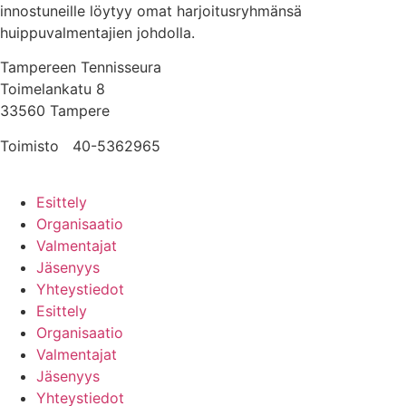
innostuneille löytyy omat harjoitusryhmänsä
huippuvalmentajien johdolla.
Tampereen Tennisseura
Toimelankatu 8
33560 Tampere
Toimisto
0
40-5362965
tennisseura@tampe­reen­ten­nis­seu­ra.fi
Esittely
Organisaatio
Valmentajat
Jäsenyys
Yhteystiedot
Esittely
Organisaatio
Valmentajat
Jäsenyys
Yhteystiedot