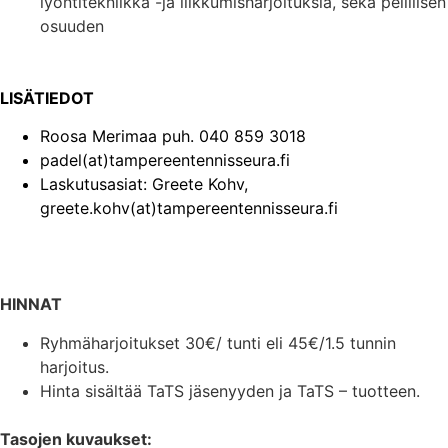
lyöntitekniikka -ja liikkumisharjoituksia, sekä pelillisen
osuuden
LISÄTIEDOT
Roosa Merimaa puh. 040 859 3018
padel(at)tampereentennisseura.fi
Laskutusasiat: Greete Kohv,
greete.kohv(at)tampereentennisseura.fi
HINNAT
Ryhmäharjoitukset 30€/ tunti eli 45€/1.5 tunnin
harjoitus.
Hinta sisältää TaTS jäsenyyden ja TaTS – tuotteen.
Tasojen kuvaukset: