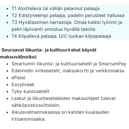
T1 Aloitteleva tai vähän pelannut pelaaja
T2 Edistyneempi pelaaja, padelin perusteet hallussa
T3 Hyvätasoinen harrastaja. Omaa kaikki lyönnit ja
pelin läpivienti onnistuu hyvällä tasolla
T4 Kilpaileva pelaaja. D/C-luokan kilpapelaaja
S
euraavat liikunta- ja kulttuurirahat käyvät
maksuvälineiksi:
Smartumin liikunta- ja kulttuurisetelit ja SmartumPay
Edenredin virikesetelit, maksukortti ja verkkomaksu
ePassi
Eazybreak
Tyky-kuntosetelit
Laskut ja liikuntaseteleiden maksuohjeet tulevat
sähköpostiosoitteisiin.
Aikuisvalmennuksessa on kahden kuukauden
irtisanomisaika.