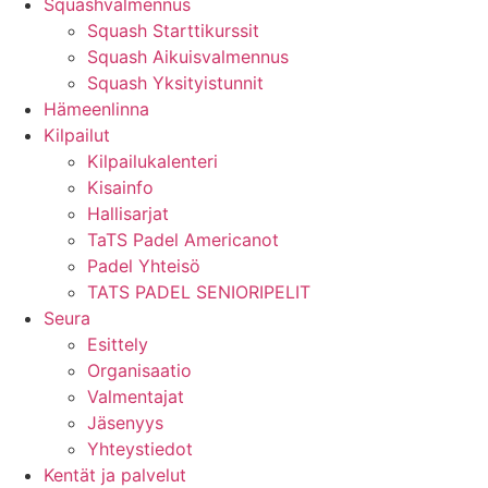
Squashvalmennus
Squash Starttikurssit
Squash Aikuisvalmennus
Squash Yksityistunnit
Hämeenlinna
Kilpailut
Kilpailukalenteri
Kisainfo
Hallisarjat
TaTS Padel Americanot
Padel Yhteisö
TATS PADEL SENIORIPELIT
Seura
Esittely
Organisaatio
Valmentajat
Jäsenyys
Yhteystiedot
Kentät ja palvelut