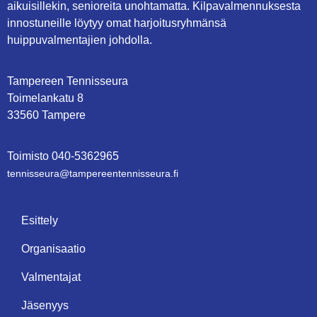
aikuisillekin, senioreita unohtamatta. Kilpavalmennuksesta
innostuneille löytyy omat harjoitusryhmänsä
huippuvalmentajien johdolla.
Tampereen Tennisseura
Toimelankatu 8
33560 Tampere
Toimisto
0
40-5362965
tennisseura@tampe­reen­ten­nis­seu­ra.fi
Esittely
Organisaatio
Valmentajat
Jäsenyys