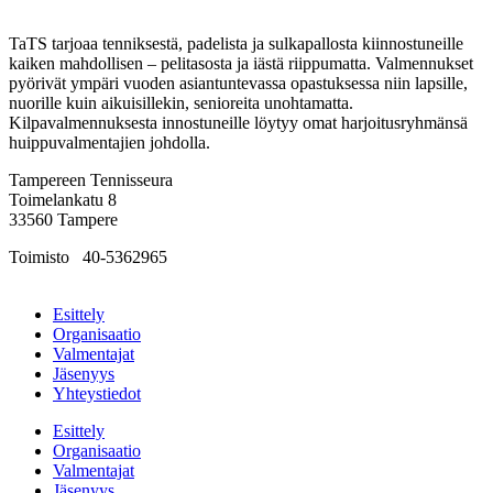
TaTS tarjoaa tenniksestä, padelista ja sulkapallosta kiinnostuneille
kaiken mahdollisen – pelitasosta ja iästä riippumatta. Valmennukset
pyörivät ympäri vuoden asiantuntevassa opastuksessa niin lapsille,
nuorille kuin aikuisillekin, senioreita unohtamatta.
Kilpavalmennuksesta innostuneille löytyy omat harjoitusryhmänsä
huippuvalmentajien johdolla.
Tampereen Tennisseura
Toimelankatu 8
33560 Tampere
Toimisto
0
40-5362965
tennisseura@tampe­reen­ten­nis­seu­ra.fi
Esittely
Organisaatio
Valmentajat
Jäsenyys
Yhteystiedot
Esittely
Organisaatio
Valmentajat
Jäsenyys