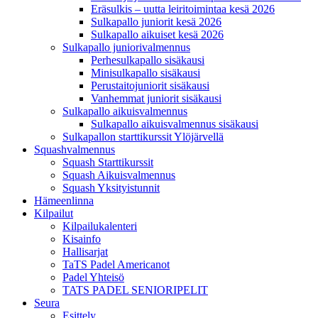
Eräsulkis – uutta leiritoimintaa kesä 2026
Sulkapallo juniorit kesä 2026
Sulkapallo aikuiset kesä 2026
Sulkapallo juniorivalmennus
Perhesulkapallo sisäkausi
Minisulkapallo sisäkausi
Perustaitojuniorit sisäkausi
Vanhemmat juniorit sisäkausi
Sulkapallo aikuisvalmennus
Sulkapallo aikuisvalmennus sisäkausi
Sulkapallon starttikurssit Ylöjärvellä
Squashvalmennus
Squash Starttikurssit
Squash Aikuisvalmennus
Squash Yksityistunnit
Hämeenlinna
Kilpailut
Kilpailukalenteri
Kisainfo
Hallisarjat
TaTS Padel Americanot
Padel Yhteisö
TATS PADEL SENIORIPELIT
Seura
Esittely