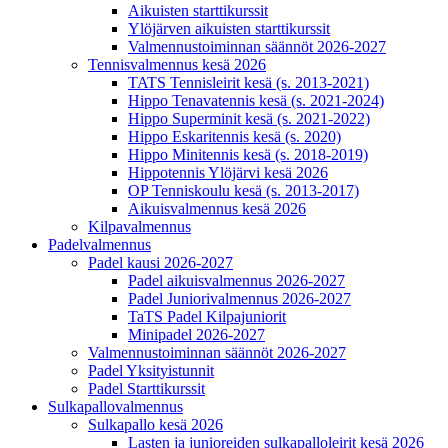
Aikuisten starttikurssit
Ylöjärven aikuisten starttikurssit
Valmennustoiminnan säännöt 2026-2027
Tennisvalmennus kesä 2026
TATS Tennisleirit kesä (s. 2013-2021)
Hippo Tenavatennis kesä (s. 2021-2024)
Hippo Superminit kesä (s. 2021-2022)
Hippo Eskaritennis kesä (s. 2020)
Hippo Minitennis kesä (s. 2018-2019)
Hippotennis Ylöjärvi kesä 2026
OP Tenniskoulu kesä (s. 2013-2017)
Aikuisvalmennus kesä 2026
Kilpavalmennus
Padelvalmennus
Padel kausi 2026-2027
Padel aikuisvalmennus 2026-2027
Padel Juniorivalmennus 2026-2027
TaTS Padel Kilpajuniorit
Minipadel 2026-2027
Valmennustoiminnan säännöt 2026-2027
Padel Yksityistunnit
Padel Starttikurssit
Sulkapallovalmennus
Sulkapallo kesä 2026
Lasten ja junioreiden sulkapalloleirit kesä 2026