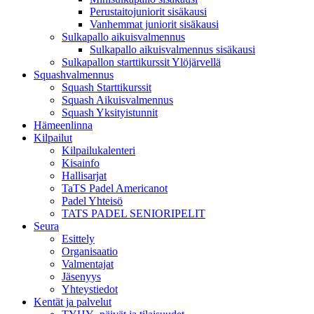
Perustaitojuniorit sisäkausi
Vanhemmat juniorit sisäkausi
Sulkapallo aikuisvalmennus
Sulkapallo aikuisvalmennus sisäkausi
Sulkapallon starttikurssit Ylöjärvellä
Squashvalmennus
Squash Starttikurssit
Squash Aikuisvalmennus
Squash Yksityistunnit
Hämeenlinna
Kilpailut
Kilpailukalenteri
Kisainfo
Hallisarjat
TaTS Padel Americanot
Padel Yhteisö
TATS PADEL SENIORIPELIT
Seura
Esittely
Organisaatio
Valmentajat
Jäsenyys
Yhteystiedot
Kentät ja palvelut