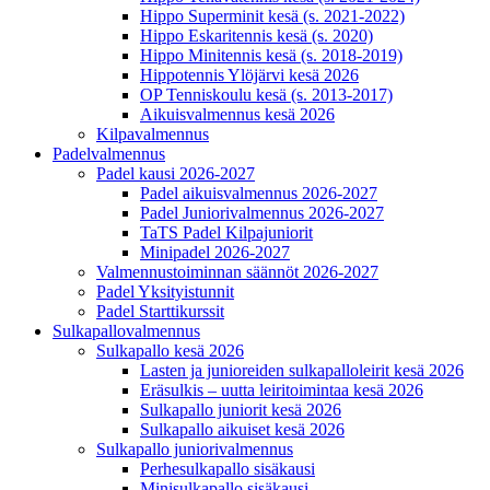
Hippo Superminit kesä (s. 2021-2022)
Hippo Eskaritennis kesä (s. 2020)
Hippo Minitennis kesä (s. 2018-2019)
Hippotennis Ylöjärvi kesä 2026
OP Tenniskoulu kesä (s. 2013-2017)
Aikuisvalmennus kesä 2026
Kilpavalmennus
Padelvalmennus
Padel kausi 2026-2027
Padel aikuisvalmennus 2026-2027
Padel Juniorivalmennus 2026-2027
TaTS Padel Kilpajuniorit
Minipadel 2026-2027
Valmennustoiminnan säännöt 2026-2027
Padel Yksityistunnit
Padel Starttikurssit
Sulkapallovalmennus
Sulkapallo kesä 2026
Lasten ja junioreiden sulkapalloleirit kesä 2026
Eräsulkis – uutta leiritoimintaa kesä 2026
Sulkapallo juniorit kesä 2026
Sulkapallo aikuiset kesä 2026
Sulkapallo juniorivalmennus
Perhesulkapallo sisäkausi
Minisulkapallo sisäkausi