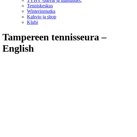
TYHY -päivät ja tilaisuudet.
Tenniskeskus
Winterinmutka
Kahvio ja shop
Klubi
Tampereen tennisseura –
English