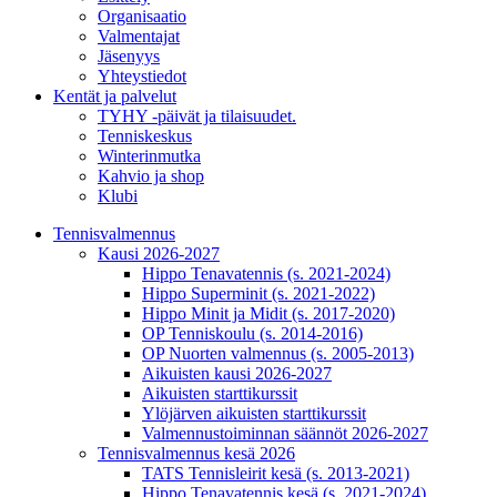
Organisaatio
Valmentajat
Jäsenyys
Yhteystiedot
Kentät ja palvelut
TYHY -päivät ja tilaisuudet.
Tenniskeskus
Winterinmutka
Kahvio ja shop
Klubi
Tennisvalmennus
Kausi 2026-2027
Hippo Tenavatennis (s. 2021-2024)
Hippo Superminit (s. 2021-2022)
Hippo Minit ja Midit (s. 2017-2020)
OP Tenniskoulu (s. 2014-2016)
OP Nuorten valmennus (s. 2005-2013)
Aikuisten kausi 2026-2027
Aikuisten starttikurssit
Ylöjärven aikuisten starttikurssit
Valmennustoiminnan säännöt 2026-2027
Tennisvalmennus kesä 2026
TATS Tennisleirit kesä (s. 2013-2021)
Hippo Tenavatennis kesä (s. 2021-2024)