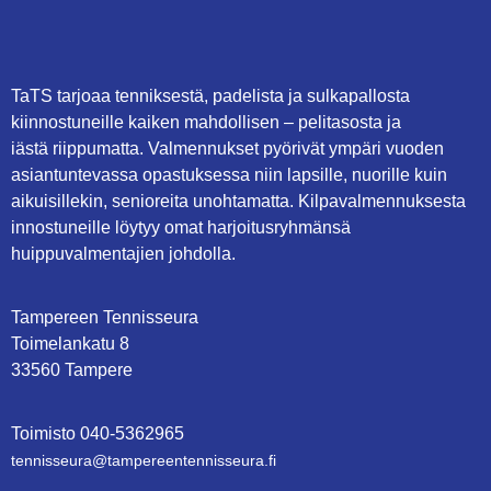
TaTS tarjoaa tenniksestä, padelista ja sulkapallosta
kiinnostuneille kaiken mahdollisen – pelitasosta ja
iästä riippumatta. Valmennukset pyörivät ympäri vuoden
asiantuntevassa opastuksessa niin lapsille, nuorille kuin
aikuisillekin, senioreita unohtamatta. Kilpavalmennuksesta
innostuneille löytyy omat harjoitusryhmänsä
huippuvalmentajien johdolla.
Tampereen Tennisseura
Toimelankatu 8
33560 Tampere
Toimisto
0
40-5362965
tennisseura@tampe­reen­ten­nis­seu­ra.fi