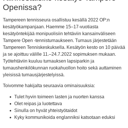
Openissa?
Tampereen tennisseura osallistuu kesällä 2022 OP:n
kesätyökampanjaan. Haemme 15–17-vuotiasta
kesätyöntekijää monipuolisiin tehtäviin kansainväliseen
Tampere Open -tennisturnaukseen. Turnaus järjestetään
Tampereen Tenniskeskuksella. Kesätyön kesto on 10 päivää
ja se ajoittuu välille 11.–24.7.2022 sopimuksen mukaan.
Työtehtäviin kuuluu turnauksen lapsiparkin ja
turnaushenkilökunnan ruokahuollon hoito sekä auttaminen
yleisissä turnausjärjestelyissä.
Toivomme hakijalta seuraavia ominaisuuksia:
Tulet hyvin toimeen lasten ja nuorten kanssa
Olet reipas ja luotettava
Sinulla on hyvät yhteistyötaidot
Kyky kommunikoida englanniksi katsotaan eduksi