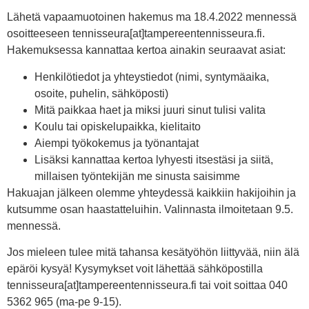
Lähetä vapaamuotoinen hakemus ma 18.4.2022 mennessä
osoitteeseen tennisseura[at]tampereentennisseura.fi.
Hakemuksessa kannattaa kertoa ainakin seuraavat asiat:
Henkilötiedot ja yhteystiedot (nimi, syntymäaika,
osoite, puhelin, sähköposti)
Mitä paikkaa haet ja miksi juuri sinut tulisi valita
Koulu tai opiskelupaikka, kielitaito
Aiempi työkokemus ja työnantajat
Lisäksi kannattaa kertoa lyhyesti itsestäsi ja siitä,
millaisen työntekijän me sinusta saisimme
Hakuajan jälkeen olemme yhteydessä kaikkiin hakijoihin ja
kutsumme osan haastatteluihin. Valinnasta ilmoitetaan 9.5.
mennessä.
Jos mieleen tulee mitä tahansa kesätyöhön liittyvää, niin älä
epäröi kysyä! Kysymykset voit lähettää sähköpostilla
tennisseura[at]tampereentennisseura.fi tai voit soittaa 040
5362 965 (ma-pe 9-15).