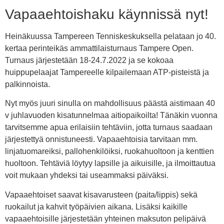
Vapaaehtoishaku käynnissä nyt!
Heinäkuussa Tampereen Tenniskeskuksella pelataan jo 40.
kertaa perinteikäs ammattilaisturnaus Tampere Open.
Turnaus järjestetään 18-24.7.2022 ja se kokoaa
huippupelaajat Tampereelle kilpailemaan ATP-pisteistä ja
palkinnoista.
Nyt myös juuri sinulla on mahdollisuus päästä aistimaan 40
v juhlavuoden kisatunnelmaa aitiopaikoilta! Tänäkin vuonna
tarvitsemme apua erilaisiin tehtäviin, jotta turnaus saadaan
järjestettyä onnistuneesti. Vapaaehtoisia tarvitaan mm.
linjatuomareiksi, pallohenkilöiksi, ruokahuoltoon ja kenttien
huoltoon. Tehtäviä löytyy lapsille ja aikuisille, ja ilmoittautua
voit mukaan yhdeksi tai useammaksi päiväksi.
Vapaaehtoiset saavat kisavarusteen (paita/lippis) sekä
ruokailut ja kahvit työpäivien aikana. Lisäksi kaikille
vapaaehtoisille järjestetään yhteinen maksuton pelipäivä