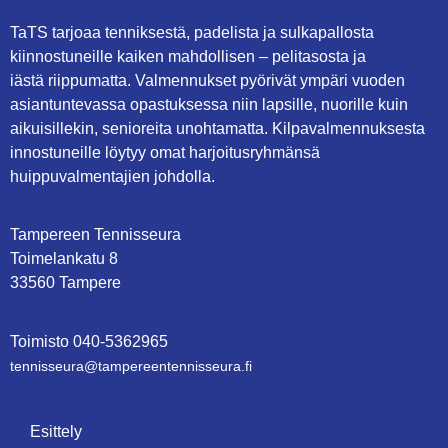
TaTS tarjoaa tenniksestä, padelista ja sulkapallosta
kiinnostuneille kaiken mahdollisen – pelitasosta ja
iästä riippumatta. Valmennukset pyörivät ympäri vuoden
asiantuntevassa opastuksessa niin lapsille, nuorille kuin
aikuisillekin, senioreita unohtamatta. Kilpavalmennuksesta
innostuneille löytyy omat harjoitusryhmänsä
huippuvalmentajien johdolla.
Tampereen Tennisseura
Toimelankatu 8
33560 Tampere
Toimisto
0
40-5362965
tennisseura@tampe­reen­ten­nis­seu­ra.fi
Esittely