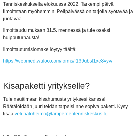
Tenniskeskuksella elokuussa 2022. Tarkempi päivä
ilmoitetaan myöhemmin. Pelipäivässä on tarjolla syötävää ja
juotavaa.
Ilmoittaudu mukaan 31.5. mennessä ja tule osaksi
huipputurnausta!
Ilmoittautumislomake löytyy täältä:
https://webmed.wufoo.com/forms/r139ubsf1xe8vyv/
Kisapaketti yritykselle?
Tule nauttimaan kisahumusta yrityksesi kanssa!
Räätälöidään juuri teidän tarpeisiinne sopiva paketti. Kysy
lisää
veli.paloheimo@tampereentenniskeskus.fi
.