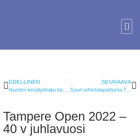
EDELLINEN
SEURAAVA
Nuorten kesätyöhaku käynnissä!
Suuri urheilutapahtuma Tampereelle – European Masters Games 2023
Tampere Open 2022 –
40 v juhlavuosi