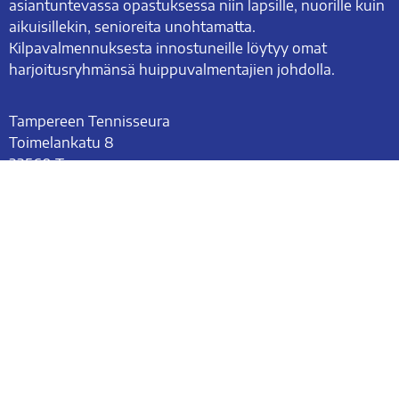
asiantuntevassa opastuksessa niin lapsille, nuorille kuin
aikuisillekin, senioreita unohtamatta.
Kilpavalmennuksesta innostuneille löytyy omat
harjoitusryhmänsä huippuvalmentajien johdolla.
Tampereen Tennisseura
Toimelankatu 8
33560 Tampere
Toimisto
0
40-5362965
tennisseura@tampe­reen­ten­nis­seu­ra.fi
Esittely
Organisaatio
Valmentajat