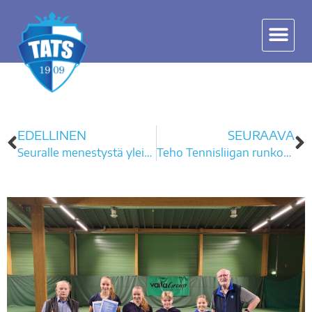
EDELLINEN
SEURAAVA
Seuralle menestystä yleisten luokkien SM-kilpailuista Hyvinkäällä.
Teho Tennisliigan runkosarjat pelattiin päätökseen viikonloppuna.