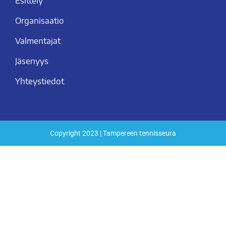
Esittely
Organisaatio
Valmentajat
Jäsenyys
Yhteystiedot
Copyright 2023 | Tampereen tennisseura