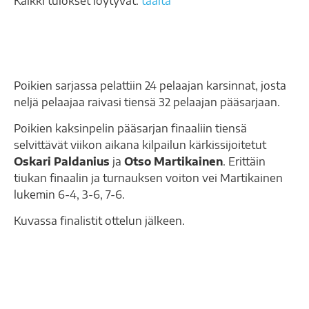
Kaikki tulokset löytyvät:
täältä
Poikien sarjassa pelattiin 24 pelaajan karsinnat, josta
neljä pelaajaa raivasi tiensä 32 pelaajan pääsarjaan.
Poikien kaksinpelin pääsarjan finaaliin tiensä
selvittävät viikon aikana kilpailun kärkissijoitetut
Oskari Paldanius
ja
Otso Martikainen
. Erittäin
tiukan finaalin ja turnauksen voiton vei Martikainen
lukemin 6-4, 3-6, 7-6.
Kuvassa finalistit ottelun jälkeen.