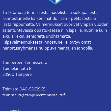
TaTS tarjoaa tenniksestä, padelista ja sulkapallosta
kiinnostuneille kaiken mahdollisen – pelitasosta ja
iästä riippumatta. Valmennukset pyörivät ympäri vuoden
asiantuntevassa opastuksessa niin lapsille, nuorille kuin
aikuisillekin, senioreita unohtamatta.
Kilpavalmennuksesta innostuneille löytyy omat
harjoitusryhmänsä huippuvalmentajien johdolla.
Tampereen Tennisseura
Toimelankatu 8
33560 Tampere
Toimisto
0
40-5362965
tennisseura@tampe­reen­ten­nis­seu­ra.fi