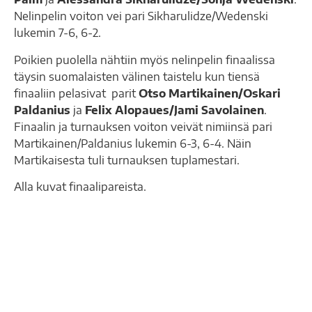
Nelinpelin voiton vei pari Sikharulidze/Wedenski
lukemin 7-6, 6-2.
Poikien puolella nähtiin myös nelinpelin finaalissa
täysin suomalaisten välinen taistelu kun tiensä
finaaliin pelasivat parit
Otso Martikainen/Oskari
Paldanius
ja
Felix Alopaues/Jami Savolainen
.
Finaalin ja turnauksen voiton veivät nimiinsä pari
Martikainen/Paldanius lukemin 6-3, 6-4. Näin
Martikaisesta tuli turnauksen tuplamestari.
Alla kuvat finaalipareista.