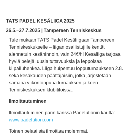
TATS PADEL
KESÄLIIGA
2025
26.5.–27.7.2025 | Tampereen Tenniskeskus
Tule mukaan TATS Padel Kesäliigaan Tampereen
Tenniskeskukselle – liigan osallistujille kentät
alennetuin kesähinnoin, vain 24€/h! Kesäliiga tarjoaa
hyviä pelejä, uusia tuttavuuksia ja leppoisaa
kilpailuhenkeä. Liiga huipentuu lopputurnaukseen 2.8.
sekä kesäkauden päättäjäisiin, jotka järjestetään
samana viikonloppuna turnauksen jälkeen
Tenniskeskuksen klubitiloissa.
Ilmoittautuminen
Ilmoittautuminen parin kanssa Padelutionin kautta:
www.padelution.com
Toinen pelaajista ilmoittaa molemmat.