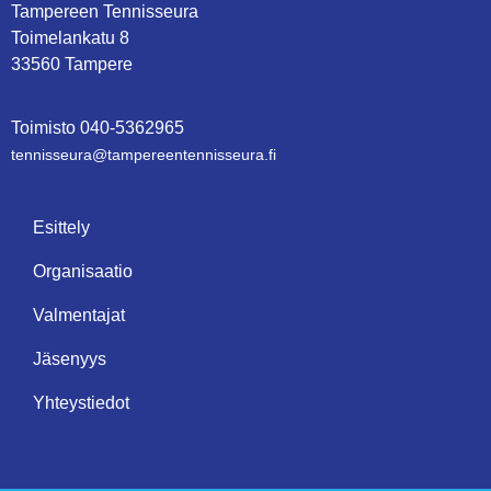
Tampereen Tennisseura
Toimelankatu 8
33560 Tampere
Toimisto
0
40-5362965
tennisseura@tampe­reen­ten­nis­seu­ra.fi
Esittely
Organisaatio
Valmentajat
Jäsenyys
Yhteystiedot