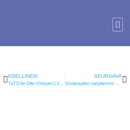
EDELLINEN
SEURAAVA
TaTS:lle Otto Virtasen Liike on Lääke -tennisstipendi.
Sisäkauden sarjatennis huipentui nousukarsintoihin, TaTS 4 nousi ykkösdivariin.