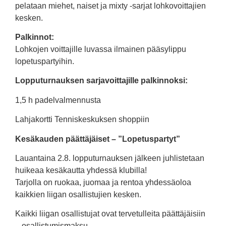
pelataan miehet, naiset ja mixty -sarjat lohkovoittajien
kesken.
Palkinnot:
Lohkojen voittajille luvassa ilmainen pääsylippu
lopetuspartyihin.
Lopputurnauksen sarjavoittajille palkinnoksi:
1,5 h padelvalmennusta
Lahjakortti Tenniskeskuksen shoppiin
Kesäkauden päättäjäiset – ”Lopetuspartyt”
Lauantaina 2.8. lopputurnauksen jälkeen juhlistetaan
huikeaa kesäkautta yhdessä klubilla!
Tarjolla on ruokaa, juomaa ja rentoa yhdessäoloa
kaikkien liigan osallistujien kesken.
Kaikki liigan osallistujat ovat tervetulleita päättäjäisiin
– osallistumismaksu.