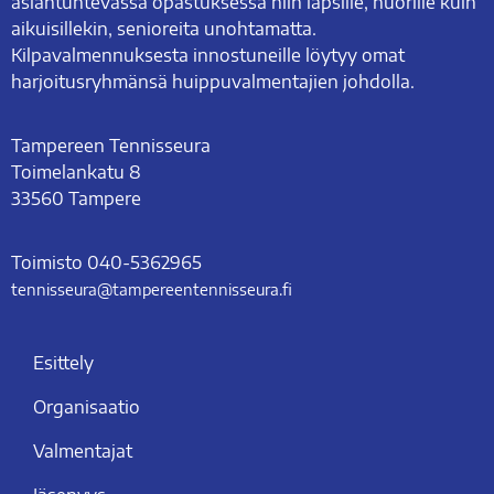
asiantuntevassa opastuksessa niin lapsille, nuorille kuin
aikuisillekin, senioreita unohtamatta.
Kilpavalmennuksesta innostuneille löytyy omat
harjoitusryhmänsä huippuvalmentajien johdolla.
Tampereen Tennisseura
Toimelankatu 8
33560 Tampere
Toimisto
0
40-5362965
tennisseura@tampe­reen­ten­nis­seu­ra.fi
Esittely
Organisaatio
Valmentajat