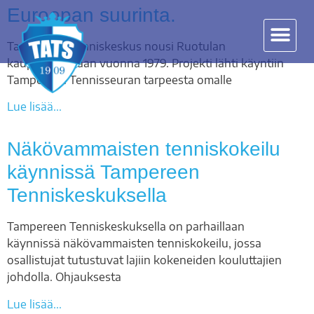
Euroopan suurinta.
Tampereen Tenniskeskus nousi Ruotulan
kaupunginosaan vuonna 1979. Projekti lähti käyntiin
Tampereen Tennisseuran tarpeesta omalle
Lue lisää...
Näkövammaisten tenniskokeilu
käynnissä Tampereen
Tenniskeskuksella
Tampereen Tenniskeskuksella on parhaillaan
käynnissä näkövammaisten tenniskokeilu, jossa
osallistujat tutustuvat lajiin kokeneiden kouluttajien
johdolla. Ohjauksesta
Lue lisää...