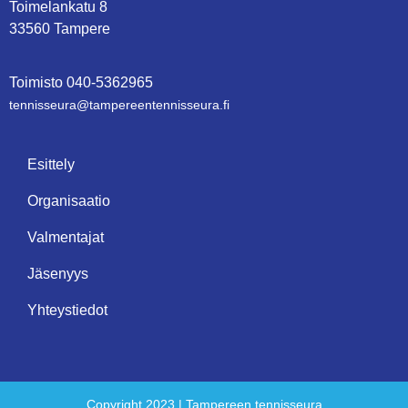
Toimelankatu 8
33560 Tampere
Toimisto
0
40-5362965
tennisseura@tampe­reen­ten­nis­seu­ra.fi
Esittely
Organisaatio
Valmentajat
Jäsenyys
Yhteystiedot
Copyright 2023 | Tampereen tennisseura